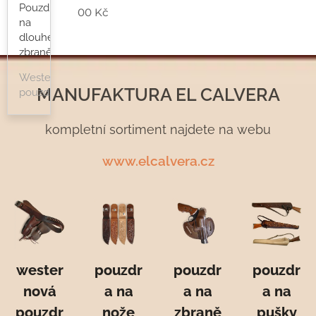
Pouzdra
00
Kč
na
dlouhé
zbraně
Westernová
MANUFAKTURA EL CALVERA
pouzdra
kompletní sortiment najdete na webu
www.elcalvera.cz
wester
pouzdr
pouzdr
pouzdr
nová
a na
a na
a na
pouzdr
nože
zbraně
pušky