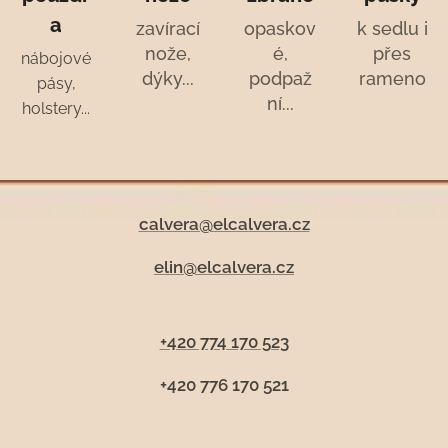
a
zavírací
opaskov
k sedlu i
nože,
é,
přes
nábojové
dýky...
podpaž
rameno
pásy,
ní...
holstery...
calvera@elcalvera.cz
elin@elcalvera.cz
+420 774 170 523
+420 776 170 521