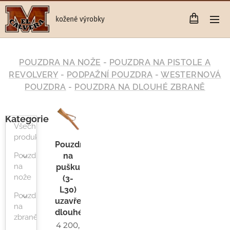
kožené výrobky
POUZDRA NA NOŽE
-
POUZDRA NA PISTOLE A
REVOLVERY
-
PODPAŽNÍ POUZDRA
-
WESTERNOVÁ
POUZDRA
-
POUZDRA NA DLOUHÉ ZBRANĚ
Kategorie
Všechny
produkty
Pouzdro
na
Pouzdra
na
pušku
nože
(3-
L30)
Pouzdra
uzavřené
na
dlouhé
zbraně
4 200,