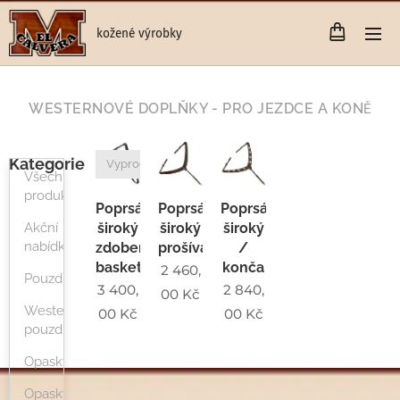
kožené výrobky
WESTERNOVÉ DOPLŇKY - PRO JEZDCE A KON
Ě
Kategorie
Vyprodáno
Všechny
produkty
Poprsák
Poprsák
Poprsák
široký
široký
široký
Akční
nabídka
zdobený
prošívaný
/
basketem
konča
2 460,
Pouzdra
3 400,
2 840,
00
Kč
Westernová
00
Kč
00
Kč
pouzdra
Opasky
Opasky