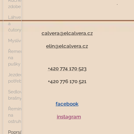
Ručně
.
zdobené
Láhve
a
čutory
calvera@elcalvera.cz
Myslivost
elin@elcalvera.cz
Řemeny
na
pušky
+420 774 170 523
Jezdecké
potřeby
+420 776 170 521
Sedlové
brašny
facebook
Řemínky
na
instagram
ostruhy
Poprsáky