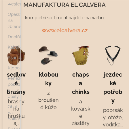
MANUFAKTURA EL CALVERA
westernové
Opasky
kompletní sortiment najdete na webu
na
zbraně
www.elcalvera.cz
Doplňky
Kabelky
Kšandy
Klobouky
sedlov
klobou
chaps
jezdec
Peněženky,
é
ky
a
ké
pouzdra
a
brašny
chinks
potřeb
z
obaly
broušen
y
brašny
a
Obal
é kůže
na
kovářsk
poprsák
na
hrušku
é
y, otěže,
doklady
aj.
zástěry
vodítka..