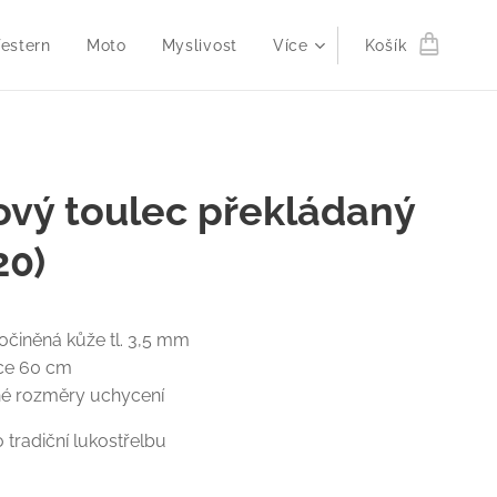
estern
Moto
Myslivost
Více
Košík
vý toulec překládaný
20)
ločiněná kůže tl. 3,5 mm
lce 60 cm
lné rozměry uchycení
 tradiční lukostřelbu