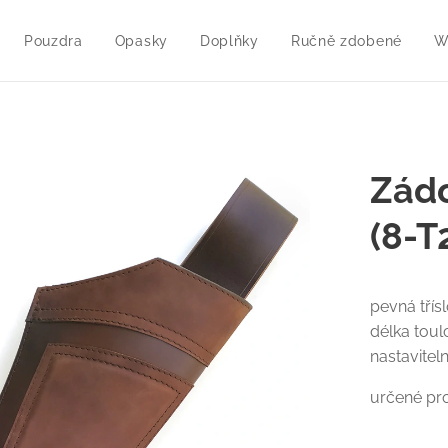
Pouzdra
Opasky
Doplňky
Ručně zdobené
W
Zádo
(8-T
pevná třís
délka tou
nastavite
určené pro