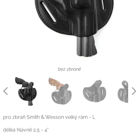
bez zbraně
bez zbraně
pro zbraň Smith & Wesson velký rám - L
délka hlavně 2,5 - 4"