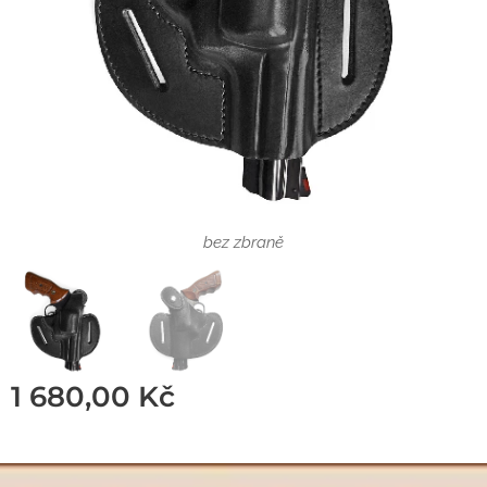
bez zbraně
bez zbraně
1 680,00
Kč