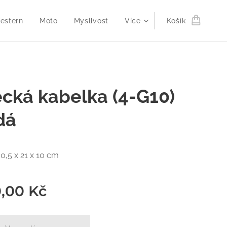
estern
Moto
Myslivost
Více
Košík
cká kabelka (4-G10)
dá
0,5 x 21 x 10 cm
0,00
Kč