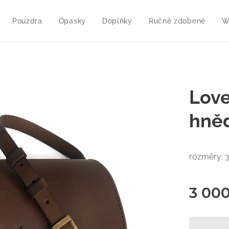
Pouzdra
Opasky
Doplňky
Ručně zdobené
W
Love
hně
rozměry: 3
3 00