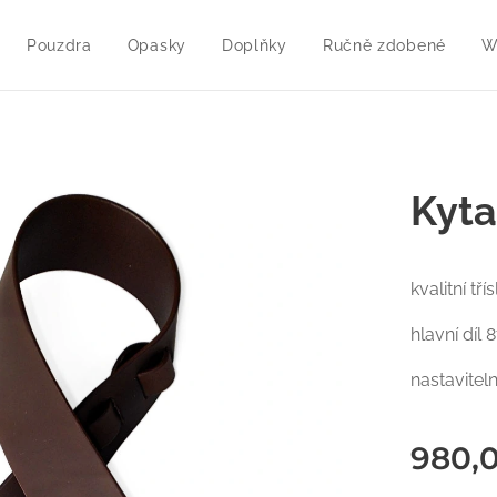
Pouzdra
Opasky
Doplňky
Ručně zdobené
W
Kyta
kvalitní tř
hlavní díl 
nastavitel
980,