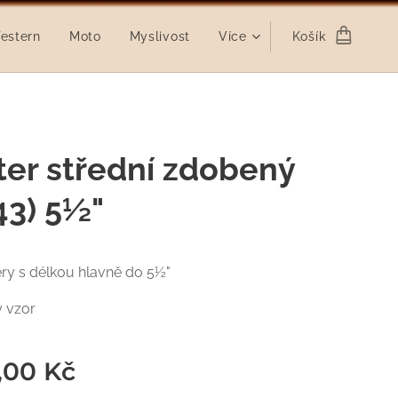
estern
Moto
Myslivost
Více
Košík
ter střední zdobený
43) 5½"
ery s délkou hlavně do 5½"
 vzor
,00
Kč