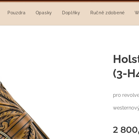
Pouzdra
Opasky
Doplňky
Ručně zdobené
W
Hols
(3-H
pro revolv
westernový
2 800