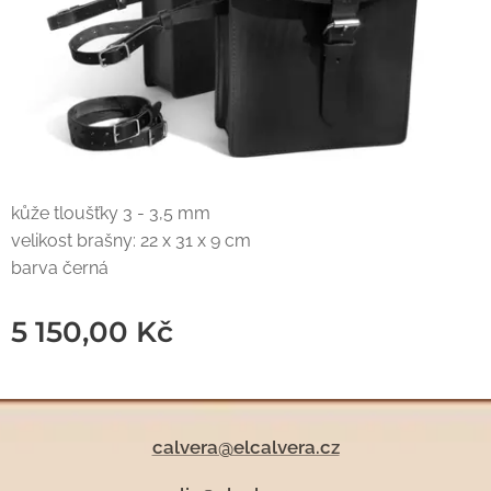
kůže tloušťky 3 - 3,5 mm
velikost brašny: 22 x 31 x 9 cm
barva černá
5 150,00
Kč
calvera@elcalvera.cz